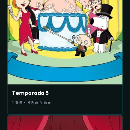
Temporada 5
2006
•
18
Episódios