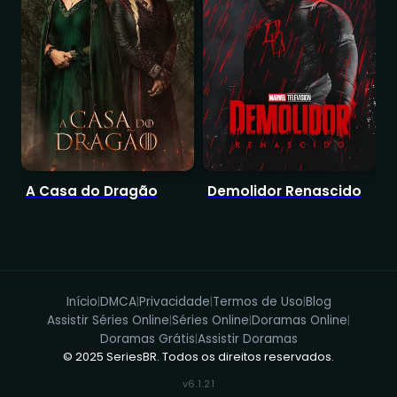
A Casa do Dragão
Demolidor Renascido
O
Início
DMCA
Privacidade
Termos de Uso
Blog
|
|
|
|
Assistir Séries Online
Séries Online
Doramas Online
|
|
|
Doramas Grátis
Assistir Doramas
|
© 2025 SeriesBR. Todos os direitos reservados.
v6.1.21