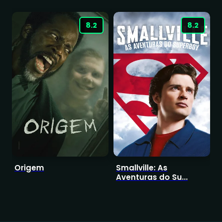
8.2
8.2
Origem
Smallville: As
Aventuras do Su...