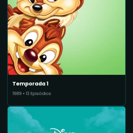
Temporada 1
1989
•
13
Episódios