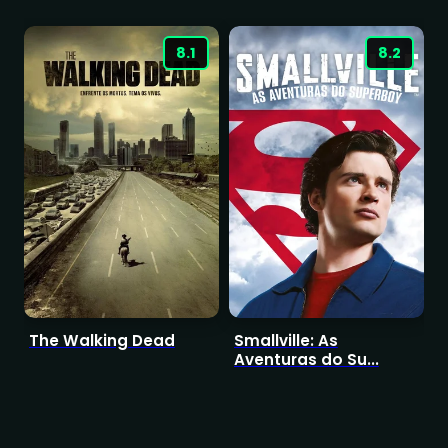
8.1
8.2
The Walking Dead
Smallville: As
D
Aventuras do Su...