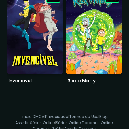
Invencível
Rick e Morty
D
Início
DMCA
Privacidade
Termos de Uso
Blog
|
|
|
|
Assistir Séries Online
Séries Online
Doramas Online
|
|
|
Doramas Grátis
Assistir Doramas
|