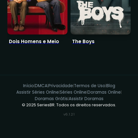
Dois Homens e Meio
The Boys
D
Início
DMCA
Privacidade
Termos de Uso
Blog
|
|
|
|
Assistir Séries Online
Séries Online
Doramas Online
|
|
|
Doramas Grátis
Assistir Doramas
|
© 2025 SeriesBR. Todos os direitos reservados.
v6.1.21