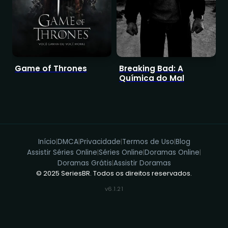
Game of Thrones
Breaking Bad: A
S
Química do Mal
A
Início
DMCA
Privacidade
Termos de Uso
Blog
|
|
|
|
Assistir Séries Online
Séries Online
Doramas Online
|
|
|
Doramas Grátis
Assistir Doramas
|
© 2025 SeriesBR. Todos os direitos reservados.
v6.1.21