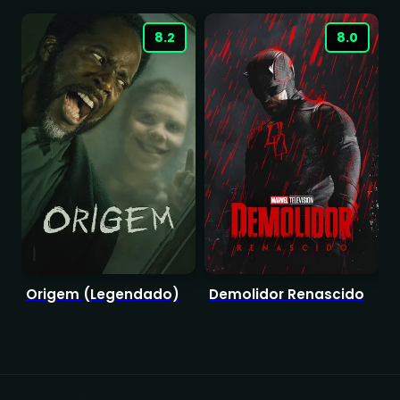
8.2
8.0
Origem (Legendado)
Demolidor Renascido
T