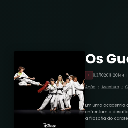
Os Gu
8.3/10
2011-2014
4 
L
Ação
Aventura
C
Em uma academia de 
enfrentam o desafio
a filosofia do carat