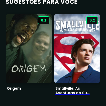
SUGESTÕES PARA VOCÊ
8.2
8.2
Origem
Smallville: As
T
Aventuras do Su...