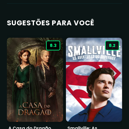
SUGESTÕES PARA VOCÊ
8.3
8.2
A Casa do Dragão
Smallville: As
O