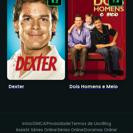
8.2
7.4
Dexter
Dois Homens e Meio
Início
DMCA
Privacidade
Termos de Uso
Blog
|
|
|
|
Assistir Séries Online
Séries Online
Doramas Online
|
|
|