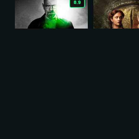
8.9
Breaking Bad: A Química
A Casa do Drag
do Mal