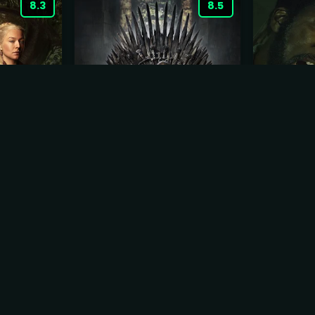
8.3
8.5
ão
Game of Thrones
Origem (