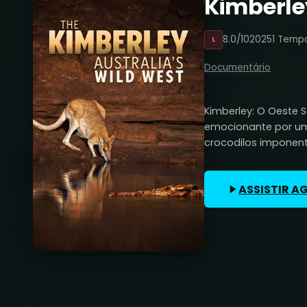
Kimberle
8.0/10
2025
1 Temp
L
Documentário
Kimberley: O Oeste 
emocionante por uma 
crocodilos imponent
ASSISTIR A