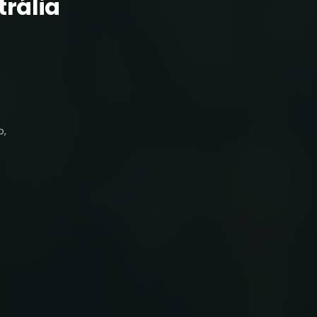
rália
o,