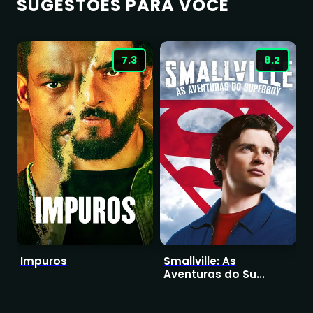
SUGESTÕES PARA VOCÊ
7.3
8.2
Impuros
Smallville: As
R
Aventuras do Su...