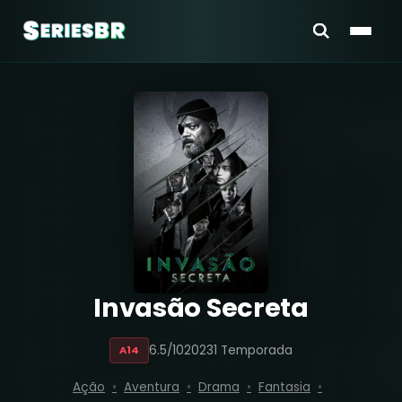
Invasão Secreta
6.5/10
2023
1 Temporada
A14
Ação
Aventura
Drama
Fantasia