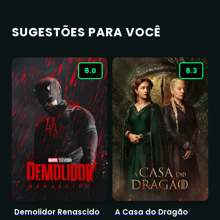
SUGESTÕES PARA VOCÊ
8.0
8.3
Demolidor Renascido
A Casa do Dragão
T