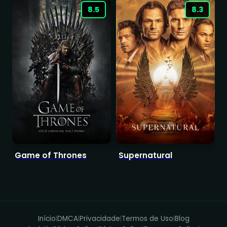
8.5
8.3
Game of Thrones
Supernatural
D
Início
DMCA
Privacidade
Termos de Uso
Blog
|
|
|
|