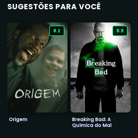
SUGESTÕES PARA VOCÊ
8.2
8.9
Origem
Breaking Bad: A
T
Química do Mal