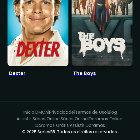
Dexter
The Boys
I
Início
DMCA
Privacidade
Termos de Uso
Blog
|
|
|
|
Assistir Séries Online
Séries Online
Doramas Online
|
|
|
Doramas Grátis
Assistir Doramas
|
© 2025 SeriesBR. Todos os direitos reservados.