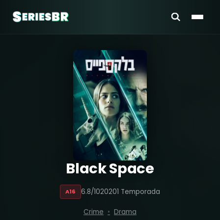
Black Space
6.8/10
2020
1 Temporada
A16
Crime
Drama