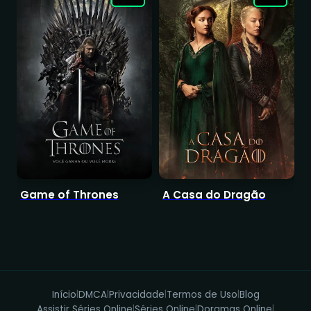
Game of Thrones
A Casa do Dragão
B
Q
Início
DMCA
Privacidade
Termos de Uso
Blog
|
|
|
|
Assistir Séries Online
Séries Online
Doramas Online
|
|
|