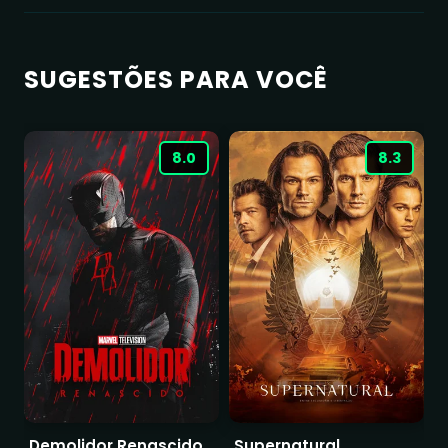
SUGESTÕES PARA VOCÊ
8.0
8.3
Demolidor Renascido
Supernatural
I