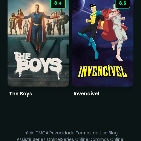
8.4
8.6
The Boys
Invencível
E
Início
DMCA
Privacidade
Termos de Uso
Blog
|
|
|
|
Assistir Séries Online
Séries Online
Doramas Online
|
|
|