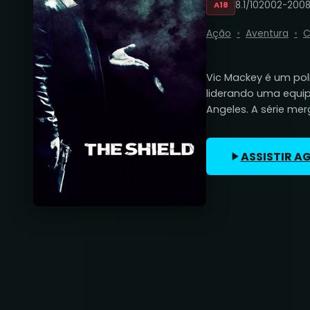
8.1/10
2002-200
A18
Ação
Aventura
C
Vic Mackey é um poli
liderando uma equip
Angeles. A série mer
ASSISTIR A