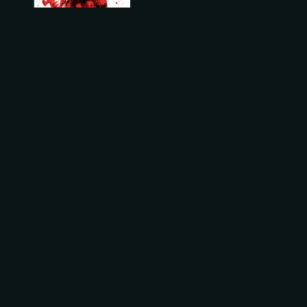
Temporada 6
2007
•
10
Episódios
Temporada 7
2008
•
13
Episódios