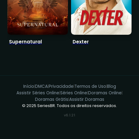
Supernatural
Dexter
B
Q
Início
DMCA
Privacidade
Termos de Uso
Blog
|
|
|
|
Assistir Séries Online
Séries Online
Doramas Online
|
|
|
Doramas Grátis
Assistir Doramas
|
© 2025 SeriesBR. Todos os direitos reservados.
v6.1.21