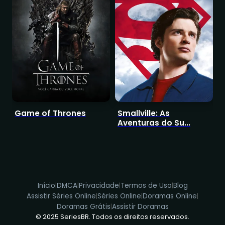
Game of Thrones
Smallville: As
I
Aventuras do Su...
Início
DMCA
Privacidade
Termos de Uso
Blog
|
|
|
|
Assistir Séries Online
Séries Online
Doramas Online
|
|
|
Doramas Grátis
Assistir Doramas
|
© 2025 SeriesBR. Todos os direitos reservados.