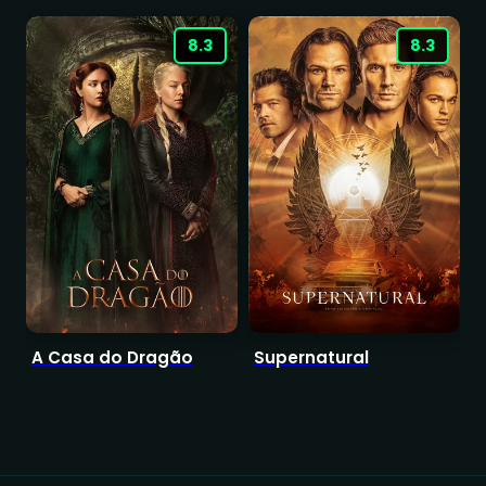
8.3
8.3
A Casa do Dragão
Supernatural
D