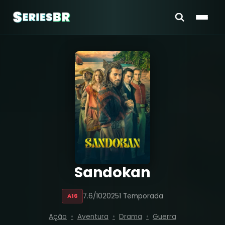
Sandokan
7.6/10
2025
1 Temporada
A16
Ação
Aventura
Drama
Guerra