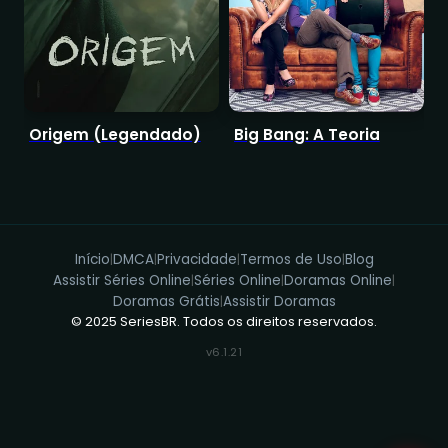
Origem (Legendado)
Big Bang: A Teoria
E
Início
DMCA
Privacidade
Termos de Uso
Blog
|
|
|
|
Assistir Séries Online
Séries Online
Doramas Online
|
|
|
Doramas Grátis
Assistir Doramas
|
© 2025 SeriesBR. Todos os direitos reservados.
v6.1.21