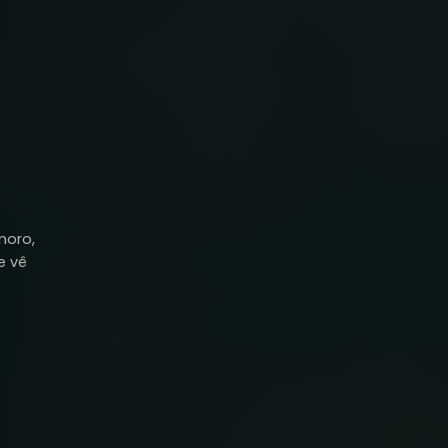
moro,
e vê