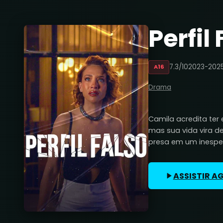
Perfil
7.3/10
2023-202
A16
Drama
Camila acredita ter
mas sua vida vira d
presa em um inesper
ASSISTIR A