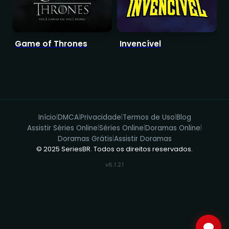
Game of Thrones
Invencível
Início
DMCA
Privacidade
Termos de Uso
Blog
|
|
|
|
Assistir Séries Online
Séries Online
Doramas Online
|
|
|
Doramas Grátis
Assistir Doramas
|
© 2025 SeriesBR. Todos os direitos reservados.
v6.1.21