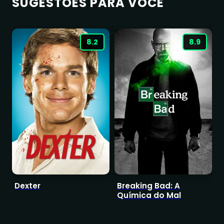
SUGESTÕES PARA VOCÊ
8.2
8.9
Dexter
Breaking Bad: A
S
Química do Mal