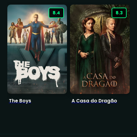
8.4
8.3
The Boys
A Casa do Dragão
T