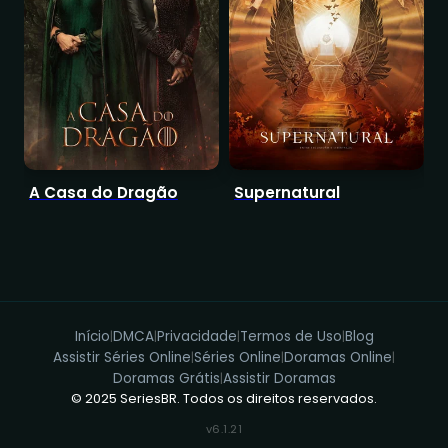
A Casa do Dragão
Supernatural
B
Q
Início
DMCA
Privacidade
Termos de Uso
Blog
|
|
|
|
Assistir Séries Online
Séries Online
Doramas Online
|
|
|
Doramas Grátis
Assistir Doramas
|
© 2025 SeriesBR. Todos os direitos reservados.
v6.1.21