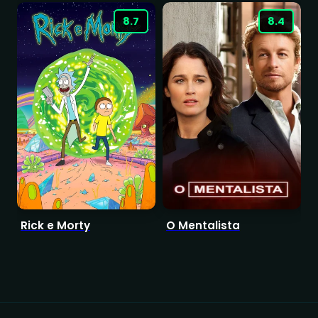
8.7
8.4
Rick e Morty
O Mentalista
S
A