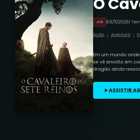
O Cava
8.5/10
2026
1 Te
A16
Ação
Aventura
D
Em um mundo onde a
se vê envolto em co
dragão ainda ressoa
ASSISTIR A