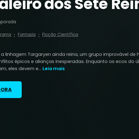
leiro dos Sete Rei
mporada
rama
Fantasia
Ficção Científica
 linhagem Targaryen ainda reina, um grupo improvável de h
nflitos épicos e alianças inesperadas. Enquanto os ecos do ú
m, eles devem e...
Leia mais
GORA