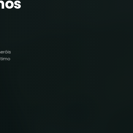
nos
eróis
ltimo