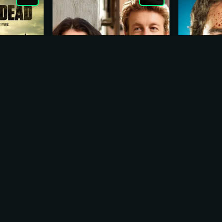
ad
O Mentalista
Dexter