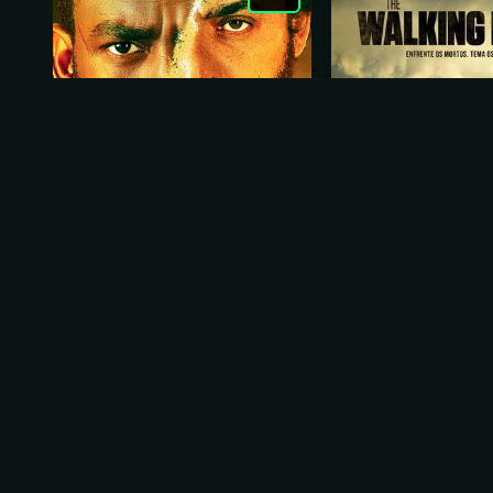
Impuros
The Walking De