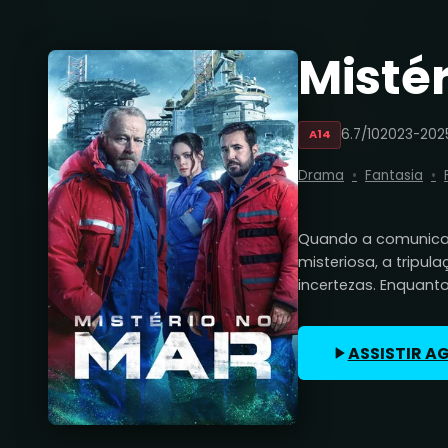
Mistér
6.7/10
2023-202
A14
Drama
Fantasia
Quando a comunica
misteriosa, a tripu
incertezas. Enquanto
ASSISTIR A