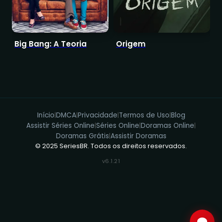
Big Bang: A Teoria
Origem
B
Q
Início
DMCA
Privacidade
Termos de Uso
Blog
|
|
|
|
Assistir Séries Online
Séries Online
Doramas Online
|
|
|
Doramas Grátis
Assistir Doramas
|
© 2025 SeriesBR. Todos os direitos reservados.
v6.1.21