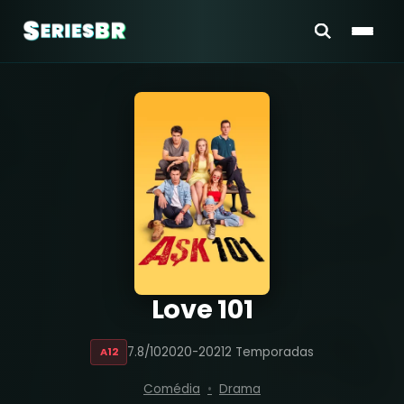
Love 101
7.8/10
2020-2021
2 Temporadas
A12
Comédia
Drama