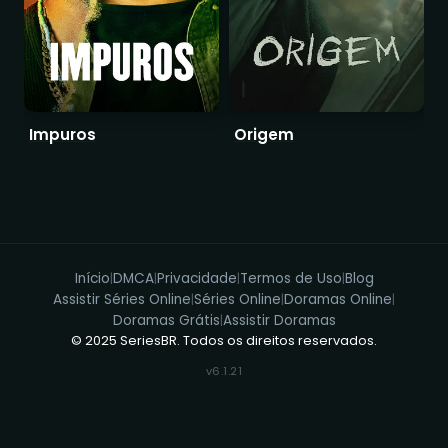
Impuros
Origem
R
Início
DMCA
Privacidade
Termos de Uso
Blog
|
|
|
|
Assistir Séries Online
Séries Online
Doramas Online
|
|
|
Doramas Grátis
Assistir Doramas
|
© 2025 SeriesBR. Todos os direitos reservados.
v6.1.21