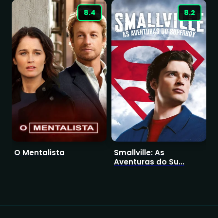
8.4
8.2
O Mentalista
Smallville: As
I
Aventuras do Su...