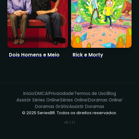
Dois Homens e Meio
Rick e Morty
O
Início
DMCA
Privacidade
Termos de Uso
Blog
|
|
|
|
Assistir Séries Online
Séries Online
Doramas Online
|
|
|
Doramas Grátis
Assistir Doramas
|
© 2025 SeriesBR. Todos os direitos reservados.
v6.1.21