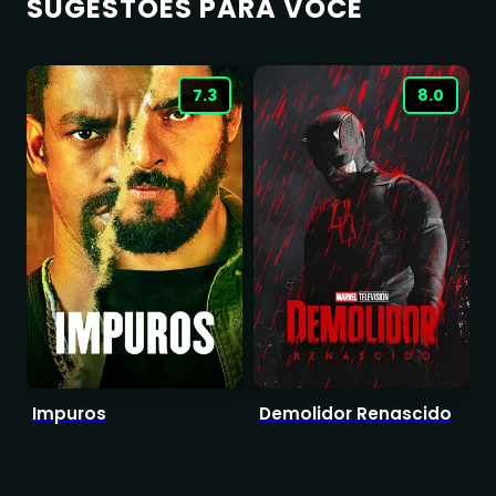
SUGESTÕES PARA VOCÊ
7.3
8.0
Impuros
Demolidor Renascido
S
A