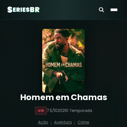
Homem em Chamas
7.5/10
2026
1 Temporada
A16
Ação
Aventura
Crime