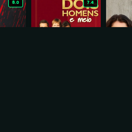
8.0
7.4
scido
Dois Homens e Meio
O Mental