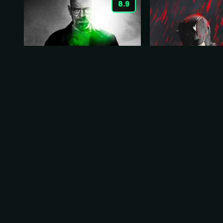
8.9
Breaking Bad: A Química
Demolidor Rena
do Mal