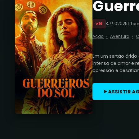
Guerre
8.7/10
2025
1 Te
A16
Ação
Aventura
C
Em um sertão árido 
intensa de amor e r
opressão e desafian
ASSISTIR A