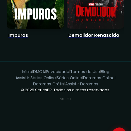
Impuros
Demolidor Renascido
Início
DMCA
Privacidade
Termos de Uso
Blog
|
|
|
|
Assistir Séries Online
Séries Online
Doramas Online
|
|
|
Doramas Grátis
Assistir Doramas
|
© 2025 SeriesBR. Todos os direitos reservados.
v6.1.21