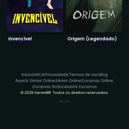
Invencível
Origem (Legendado)
T
Início
DMCA
Privacidade
Termos de Uso
Blog
|
|
|
|
Assistir Séries Online
Séries Online
Doramas Online
|
|
|
Doramas Grátis
Assistir Doramas
|
© 2025 SeriesBR. Todos os direitos reservados.
v6.1.21