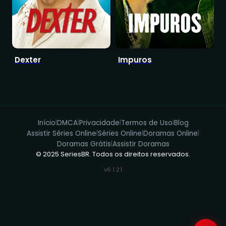
Dexter
Impuros
T
Início
DMCA
Privacidade
Termos de Uso
Blog
|
|
|
|
Assistir Séries Online
Séries Online
Doramas Online
|
|
|
Doramas Grátis
Assistir Doramas
|
© 2025 SeriesBR. Todos os direitos reservados.
v6.1.21