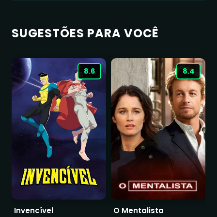
SUGESTÕES PARA VOCÊ
8.6
8.4
Invencível
O Mentalista
S