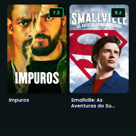
7.3
8.2
Impuros
Smallville: As
B
Aventuras do Su...