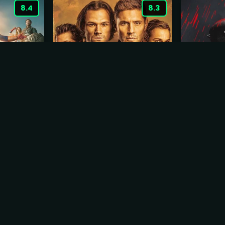
8.4
8.3
Supernatural
Demolido