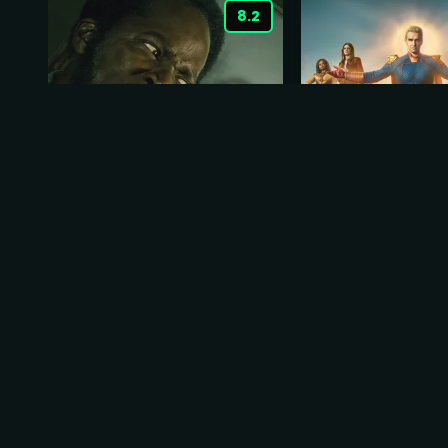
8.2
Origem
The Boys