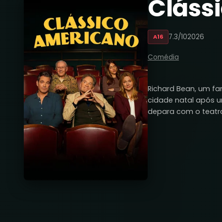
Cláss
7.3/10
2026
A16
Comédia
Richard Bean, um fa
cidade natal após um
depara com o teatro 