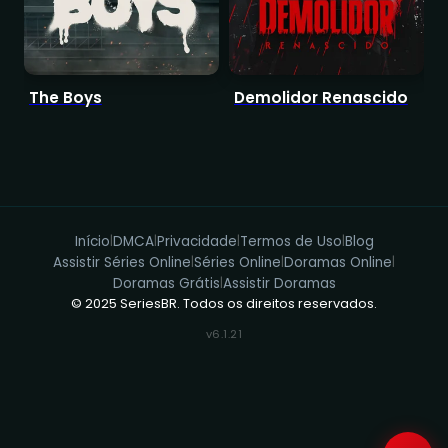
The Boys
Demolidor Renascido
D
Início
DMCA
Privacidade
Termos de Uso
Blog
|
|
|
|
Assistir Séries Online
Séries Online
Doramas Online
|
|
|
Doramas Grátis
Assistir Doramas
|
© 2025 SeriesBR. Todos os direitos reservados.
v6.1.21